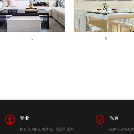
6
5
专业
保真
拥有资深的互联网推广团队和强大
确保平台所有