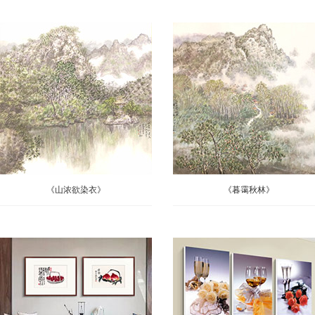
《山浓欲染衣》
《暮霭秋林》