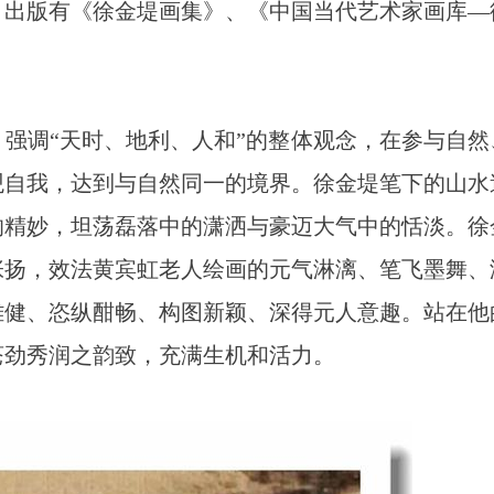
，出版有《徐金堤画集》、《中国当代艺术家画库—
强调“天时、地利、人和”的整体观念，在参与自然
观自我，达到与自然同一的境界。徐金堤笔下的山水
的精妙，坦荡磊落中的潇洒与豪迈大气中的恬淡。徐
张扬，效法黄宾虹老人绘画的元气淋漓、笔飞墨舞、
雄健、恣纵酣畅、构图新颖、深得元人意趣。站在他
苍劲秀润之韵致，充满生机和活力。