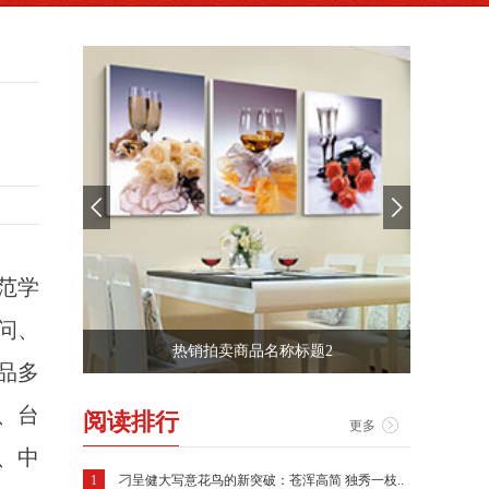
师范学
问、
热销拍卖商品名称标题
品多
、台
阅读排行
更多
、中
1
刁呈健大写意花鸟的新突破：苍浑高简 独秀一枝..