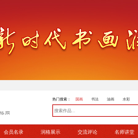
热门搜索：
国画
书法
油画
水彩
会员名录
润格展示
交流评论
名师讲堂