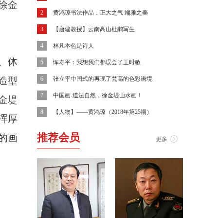
徐金
2
黄鸿琼书法作品：正大之气 端雅之美
3
【唐建教授】云南高山杜鹃写生
4
林凡本色是诗人
、体
5
恽寿平：我想我们都误会了王时敏
造型
6
张立平中国式的再现了梵高的色彩语境
7
中国画-道法自然，徐金堤山水画！
金堤
8
【人物】——黄鸿琼（2018年第25期）
浑厚
推荐会员
的画
更多