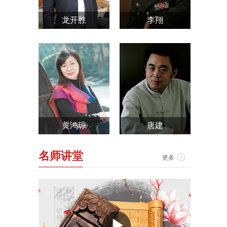
龙开胜
李翔
黄鸿琼
唐建
名师讲堂
更多